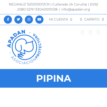
Saltar
REGANUZ 15/031/0011/CR | Culleredo (A Coruña) | ES92
al
2080 5219 133040001038
|
info@apadan.org
contenido
MI CUENTA
CARRITO
PIPINA
Ver