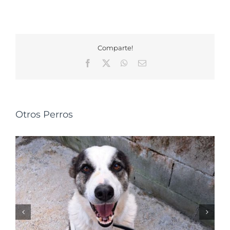
Comparte!
Facebook
X
WhatsApp
Correo
electrónico
Otros Perros
NALA