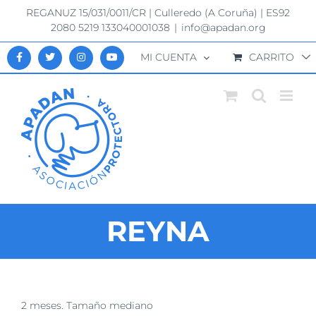
Saltar
REGANUZ 15/031/0011/CR | Culleredo (A Coruña) | ES92
al
2080 5219 133040001038
|
info@apadan.org
contenido
MI CUENTA
CARRITO
REYNA
Ver
2 meses. Tamaño mediano