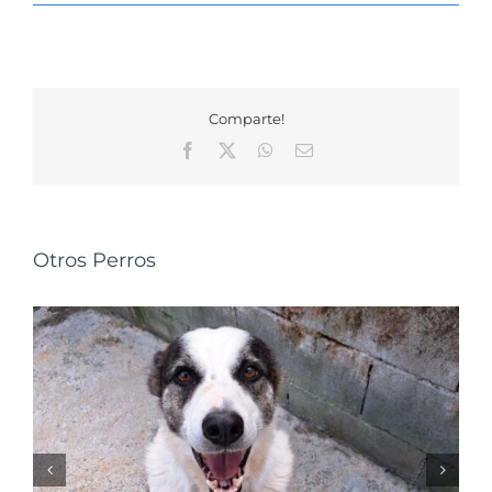
Comparte!
Facebook
X
WhatsApp
Correo
electrónico
Otros Perros
NALA