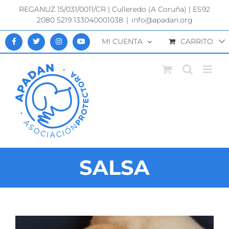
Saltar
REGANUZ 15/031/0011/CR | Culleredo (A Coruña) | ES92
al
2080 5219 133040001038
|
info@apadan.org
contenido
MI CUENTA
CARRITO
SALSA
Ver