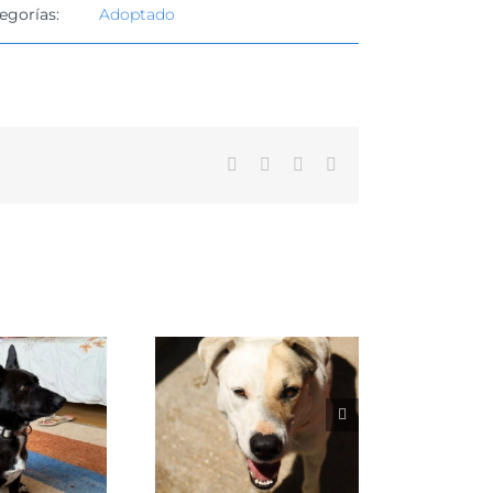
egorías:
Adoptado
Facebook
X
WhatsApp
Correo
electrónico
VENUS