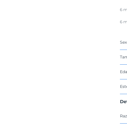
6 m
6 m
Sex
Ta
Eda
Est
De
Raz