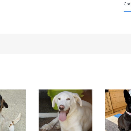
Cat
DAFNE
SANSA