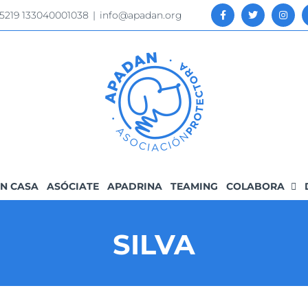
 5219 133040001038
|
info@apadan.org
N CASA
ASÓCIATE
APADRINA
TEAMING
COLABORA
SILVA