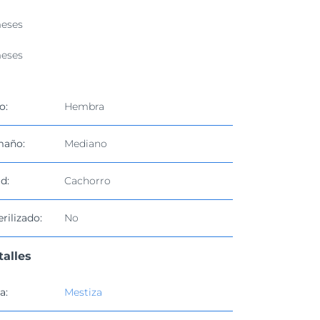
eses
eses
o:
Hembra
maño:
Mediano
d:
Cachorro
erilizado:
No
talles
a:
Mestiza