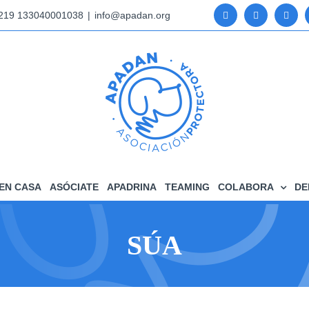
5219 133040001038
|
info@apadan.org
EN CASA
ASÓCIATE
APADRINA
TEAMING
COLABORA
DE
SÚA