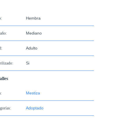
Hembra
o:
Mediano
año:
Adulto
d:
Si
rilizado:
alles
Mestiza
:
Adoptado
gorías: