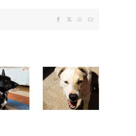
Facebook
X
WhatsApp
Correo
electrónico
VENUS