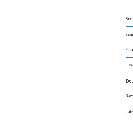
Sex
Tam
Eda
Este
Det
Raza
Cate