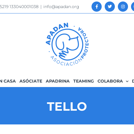
 5219 133040001038
|
info@apadan.org
N CASA
ASÓCIATE
APADRINA
TEAMING
COLABORA
TELLO