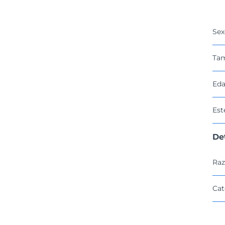
Sex
Ta
Eda
Est
De
Raz
Cat