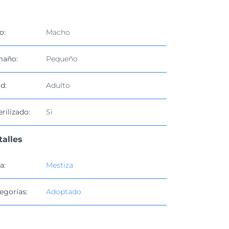
o:
Macho
maño:
Pequeño
d:
Adulto
erilizado:
Si
talles
a:
Mestiza
egorías:
Adoptado