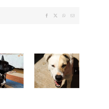
Facebook
X
WhatsApp
Correo
electrónico
VENUS