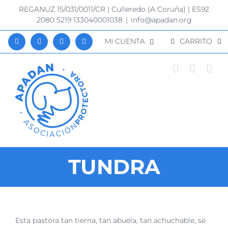
Saltar
REGANUZ 15/031/0011/CR | Culleredo (A Coruña) | ES92
al
2080 5219 133040001038
|
info@apadan.org
contenido
MI CUENTA
CARRITO
TUNDRA
Ver
Esta pastora tan tierna, tan abuela, tan achuchable, se