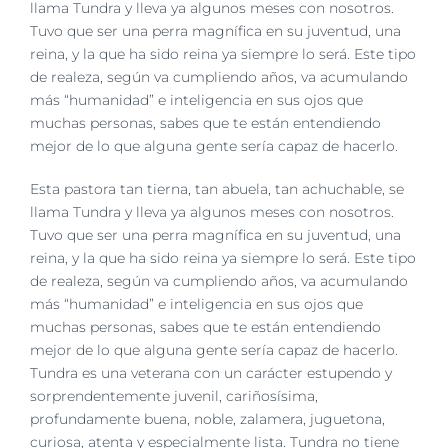
imagen
llama Tundra y lleva ya algunos meses con nosotros.
más
Tuvo que ser una perra magnífica en su juventud, una
grande
reina, y la que ha sido reina ya siempre lo será. Este tipo
de realeza, según va cumpliendo años, va acumulando
más “humanidad” e inteligencia en sus ojos que
muchas personas, sabes que te están entendiendo
mejor de lo que alguna gente ser
ía capaz de hacerlo.
Esta pastora tan tierna, tan abuela, tan achuchable, se
llama Tundra y lleva ya algunos meses con nosotros.
Tuvo que ser una perra magnífica en su juventud, una
reina, y la que ha sido reina ya siempre lo será. Este tipo
de realeza, según va cumpliendo años, va acumulando
más “humanidad” e inteligencia en sus ojos que
muchas personas, sabes que te están entendiendo
mejor de lo que alguna gente ser
ía capaz de hacerlo.
Tundra es una veterana con un carácter estupendo y
sorprendentemente juvenil, cariñosísima,
profundamente buena, noble, zalamera, juguetona,
curiosa, atenta y especialmente lista. Tundra no tiene