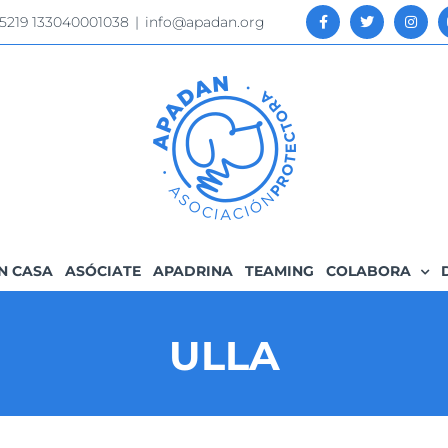
 5219 133040001038
|
info@apadan.org
N CASA
ASÓCIATE
APADRINA
TEAMING
COLABORA
ULLA