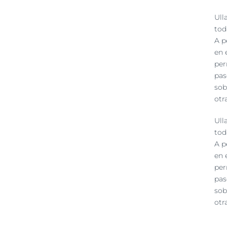
Ull
tod
A p
en 
per
pas
sob
otr
Ull
tod
A p
en 
per
pas
sob
otr