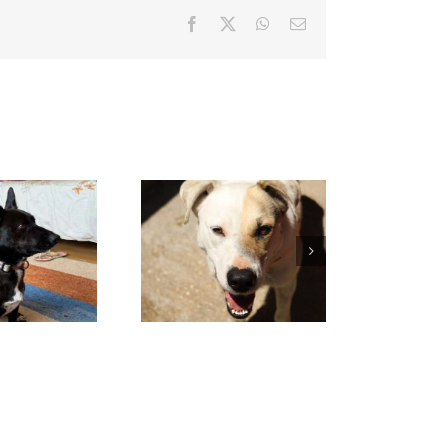
Facebook
X
WhatsApp
Correo
electrónico
VENUS