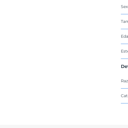
Sex
Ta
Eda
Est
De
Raz
Cat