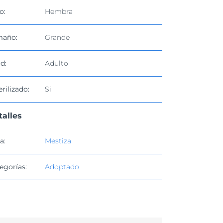
o:
Hembra
maño:
Grande
d:
Adulto
erilizado:
Si
talles
a:
Mestiza
egorías:
Adoptado