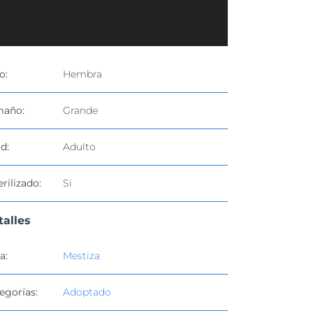
o:
Hembra
maño:
Grande
d:
Adulto
erilizado:
Si
talles
a:
Mestiza
egorías:
Adoptado