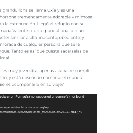
a grandullona se llama Uxía y es una
horrona tremendamente adorable y mimosa
ta la extenuación. Llegó al refugio con su
mana Valentina, otra grandullona con un
ácter similar a ella, inocente, obediente, y
morada de cualquier persona que se le
rque. Tanto es así que cuesta sacárselas de
ima!
a es muy jovencita, apenas acaba de cumplir
año, y está deseando comerse el mundo.
ieres acompañarla en su viaje?
roductor
dia error: Format(s) not supported or source(s) not found
scargar archivo: https://apadan.org/wp-
eo
ntent/uploads/2024/05/document_5929062851590231171.mp4?_=1