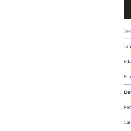
Sex
Ta
Eda
Est
De
Raz
Cat