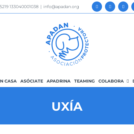
 5219 133040001038
|
info@apadan.org
N CASA
ASÓCIATE
APADRINA
TEAMING
COLABORA
UXÍA