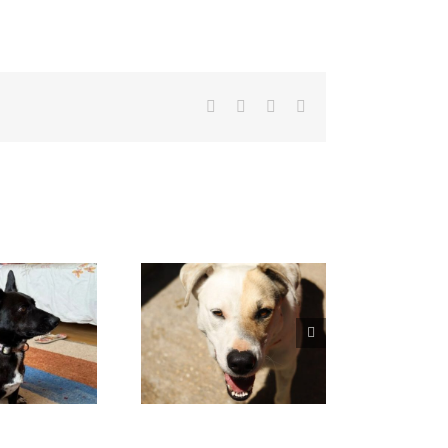
Facebook
X
WhatsApp
Correo
electrónico
VENUS