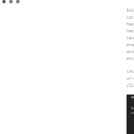
Est
cac
has
her
car
ena
ace
enc
Uxí
un 
¿Qu
Rep
Me
de
De
víd
co