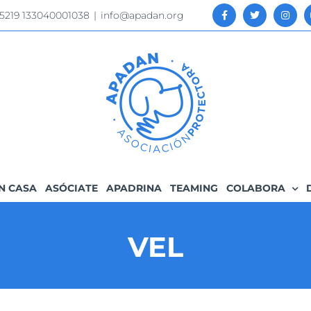
 5219 133040001038
|
info@apadan.org
N CASA
ASÓCIATE
APADRINA
TEAMING
COLABORA
VEL