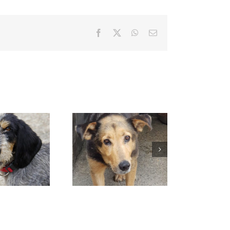
Facebook
X
WhatsApp
Correo
electrónico
MORA