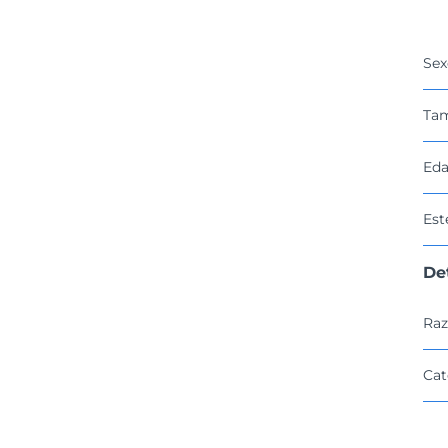
Sex
Ta
Eda
Est
De
Raz
Cat