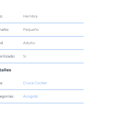
o:
Hembra
maño:
Pequeño
d:
Adulto
erilizado:
Si
talles
a:
Cruce Cocker
egorías:
Acogido