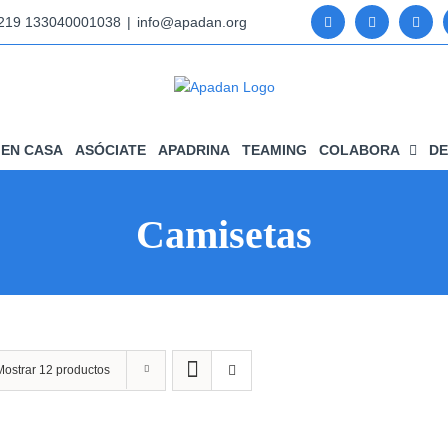
5219 133040001038
|
info@apadan.org
EN CASA
ASÓCIATE
APADRINA
TEAMING
COLABORA
DE
Camisetas
Mostrar
12 productos