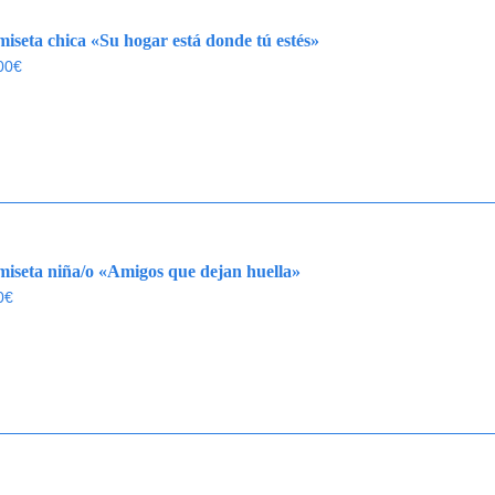
iseta chica «Su hogar está donde tú estés»
00
€
iseta niña/o «Amigos que dejan huella»
0
€