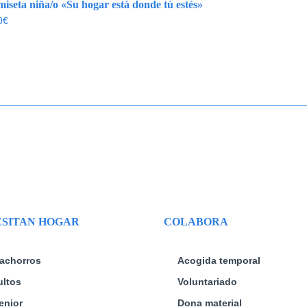
iseta niña/o «Su hogar está donde tú estés»
0
€
SITAN HOGAR
COLABORA
achorros
Acogida temporal
ltos
Voluntariado
enior
Dona material