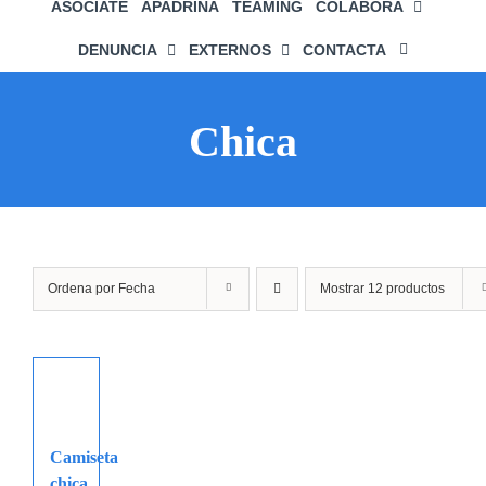
ASÓCIATE
APADRINA
TEAMING
COLABORA
DENUNCIA
EXTERNOS
CONTACTA
Chica
Ordena por
Fecha
Mostrar
12 productos
Camiseta
chica