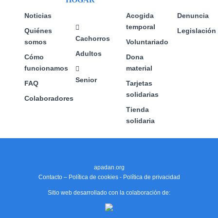
la
página
Noticias
Acogida
Denuncia
de
temporal
Quiénes
Legislación
producto
Cachorros
somos
Voluntariado
Adultos
Cómo
Dona
funcionamos
material
Senior
FAQ
Tarjetas
solidarias
Colaboradores
Tienda
solidaria
apadan.org
Contacto
–
Política de cookies
-
Política de privacidad
Sitio web desarrollado con la colaboración de: