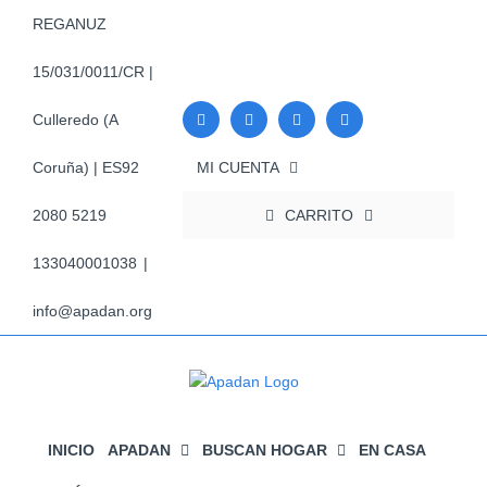
Saltar
REGANUZ
al
contenido
15/031/0011/CR |
Culleredo (A
MI CUENTA
Coruña) | ES92
CARRITO
2080 5219
133040001038
|
info@apadan.org
INICIO
APADAN
BUSCAN HOGAR
EN CASA