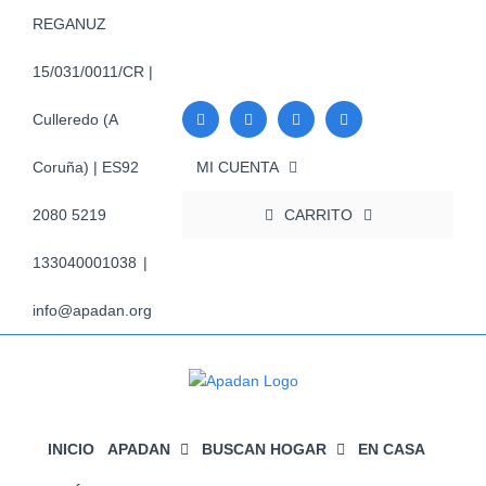
Saltar
REGANUZ
al
contenido
15/031/0011/CR |
Culleredo (A
MI CUENTA
Coruña) | ES92
CARRITO
2080 5219
133040001038
|
info@apadan.org
INICIO
APADAN
BUSCAN HOGAR
EN CASA