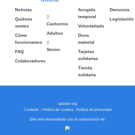
la
página
Noticias
Acogida
Denuncia
de
temporal
Quiénes
Legislación
producto
Cachorros
somos
Voluntariado
Adultos
Cómo
Dona
funcionamos
material
Senior
FAQ
Tarjetas
solidarias
Colaboradores
Tienda
solidaria
apadan.org
Contacto
–
Política de cookies
-
Política de privacidad
Sitio web desarrollado con la colaboración de: