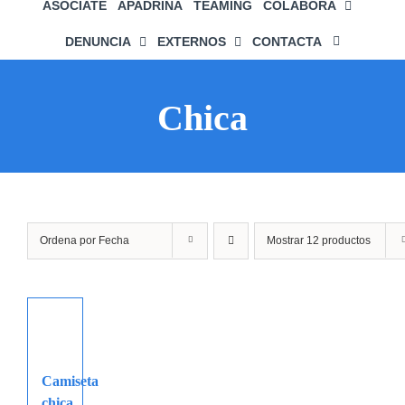
ASÓCIATE
APADRINA
TEAMING
COLABORA
DENUNCIA
EXTERNOS
CONTACTA
Chica
Ordena por
Fecha
Mostrar
12 productos
Camiseta
chica