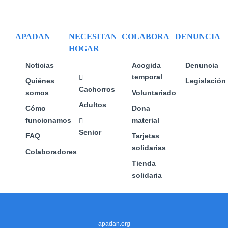
se
se
se
pueden
pueden
pueden
elegir
elegir
elegir
APADAN
NECESITAN
COLABORA
DENUNCIA
en
en
en
HOGAR
la
la
la
página
página
página
Noticias
Acogida
Denuncia
de
de
de
temporal
Quiénes
Legislación
producto
producto
producto
Cachorros
somos
Voluntariado
Adultos
Cómo
Dona
funcionamos
material
Senior
FAQ
Tarjetas
solidarias
Colaboradores
Tienda
solidaria
apadan.org