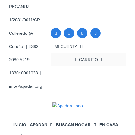
Saltar
REGANUZ
al
contenido
15/031/0011/CR |
Culleredo (A
MI CUENTA
Coruña) | ES92
CARRITO
2080 5219
133040001038
|
info@apadan.org
INICIO
APADAN
BUSCAN HOGAR
EN CASA