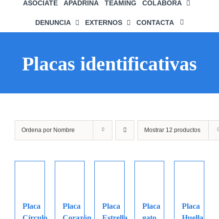
ASÓCIATE
APADRINA
TEAMING
COLABORA
DENUNCIA
EXTERNOS
CONTACTA
Placas identificativas
Ordena por
Nombre
Mostrar
12 productos
Placa
Placa
Placa
Placa
Placa
Círculo
Corazón
Estrella
gato
Huella