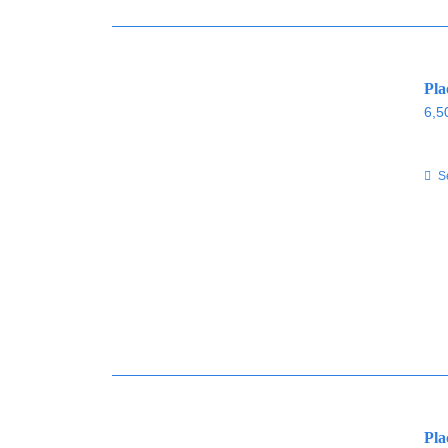
Pla
6,5
S
Pla