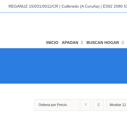
Saltar
REGANUZ 15/031/0011/CR | Culleredo (A Coruña) | ES92 2080 
al
contenido
INICIO
APADAN
BUSCAN HOGAR
Ordena por
Precio
Mostrar
12