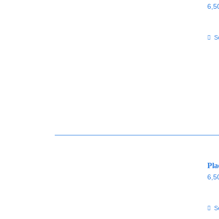
6,5
S
Pla
6,5
S