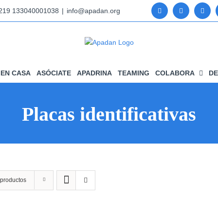
5219 133040001038
|
info@apadan.org
EN CASA
ASÓCIATE
APADRINA
TEAMING
COLABORA
DE
Placas identificativas
 productos