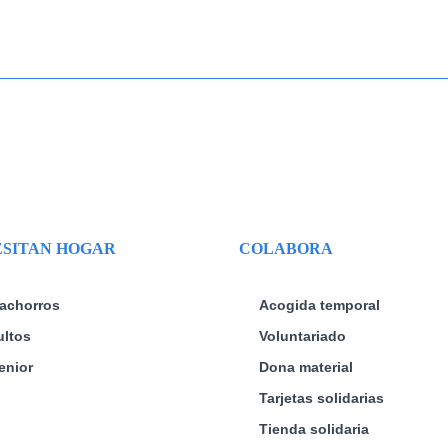
opciones
se
pueden
elegir
en
la
página
de
producto
SITAN HOGAR
COLABORA
achorros
Acogida temporal
ltos
Voluntariado
enior
Dona material
Tarjetas solidarias
Tienda solidaria