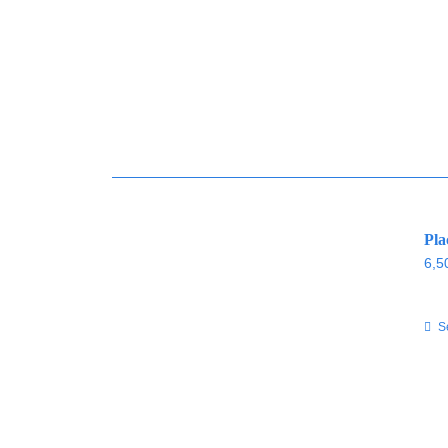
Pla
6,5
S