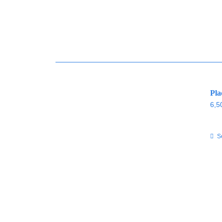
Pla
6,5
S