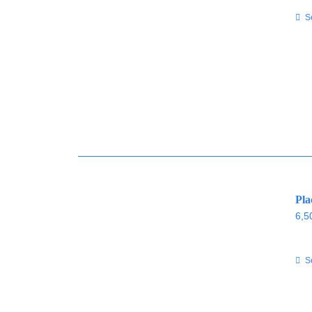
S
Pla
6,5
S