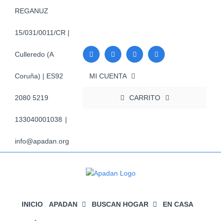
Saltar
REGANUZ
al
contenido
15/031/0011/CR |
Culleredo (A
MI CUENTA
Coruña) | ES92
CARRITO
2080 5219
133040001038
|
info@apadan.org
INICIO
APADAN
BUSCAN HOGAR
EN CASA