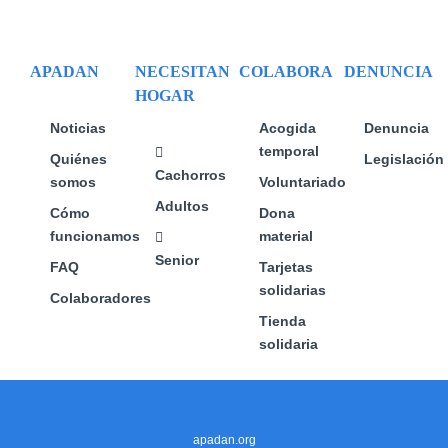
se
se
se
pueden
pueden
pueden
elegir
elegir
elegir
APADAN
NECESITAN
COLABORA
DENUNCIA
en
en
en
HOGAR
la
la
la
página
página
página
Noticias
Acogida
Denuncia
de
de
de
temporal
Quiénes
Legislación
producto
producto
producto
Cachorros
somos
Voluntariado
Adultos
Cómo
Dona
funcionamos
material
Senior
FAQ
Tarjetas
solidarias
Colaboradores
Tienda
solidaria
apadan.org