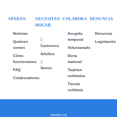
se
se
se
pueden
pueden
pueden
elegir
elegir
elegir
APADAN
NECESITAN
COLABORA
DENUNCIA
en
en
en
HOGAR
la
la
la
página
página
página
Noticias
Acogida
Denuncia
de
de
de
temporal
Quiénes
Legislación
producto
producto
producto
Cachorros
somos
Voluntariado
Adultos
Cómo
Dona
funcionamos
material
Senior
FAQ
Tarjetas
solidarias
Colaboradores
Tienda
solidaria
apadan.org