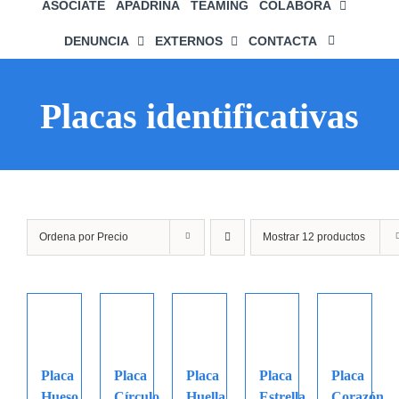
ASÓCIATE
APADRINA
TEAMING
COLABORA
DENUNCIA
EXTERNOS
CONTACTA
Placas identificativas
Ordena por
Precio
Mostrar
12 productos
Placa
Placa
Placa
Placa
Placa
Hueso
Círculo
Huella
Estrella
Corazón