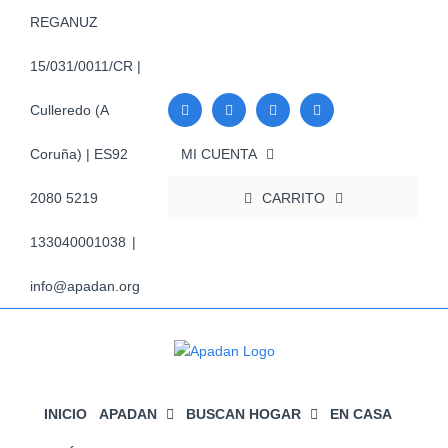
Saltar
REGANUZ
al
contenido
15/031/0011/CR |
Culleredo (A
MI CUENTA
Coruña) | ES92
CARRITO
2080 5219
133040001038
|
info@apadan.org
INICIO
APADAN
BUSCAN HOGAR
EN CASA