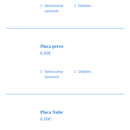
Seleccionar
Este
Detalles
opciones
producto
tiene
múltiples
variantes.
Las
Placa perro
opciones
se
6,50
€
pueden
elegir
Seleccionar
Este
Detalles
en
opciones
producto
la
tiene
página
múltiples
de
variantes.
producto
Las
Placa Nube
opciones
se
6,50
€
pueden