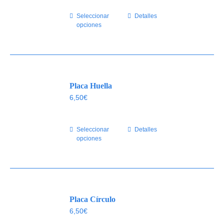
elegir
Seleccionar
Este
Detalles
en
opciones
producto
la
tiene
página
múltiples
de
variantes.
producto
Las
Placa Huella
opciones
se
6,50
€
pueden
elegir
Seleccionar
Este
Detalles
en
opciones
producto
la
tiene
página
múltiples
de
variantes.
producto
Las
Placa Círculo
opciones
se
6,50
€
pueden