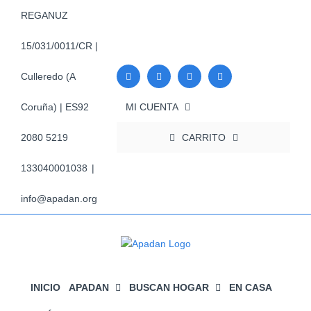
Saltar
REGANUZ
al
contenido
15/031/0011/CR |
Culleredo (A
MI CUENTA
Coruña) | ES92
CARRITO
2080 5219
133040001038
|
info@apadan.org
INICIO
APADAN
BUSCAN HOGAR
EN CASA