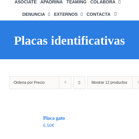
ASÓCIATE
APADRINA
TEAMING
COLABORA
DENUNCIA
EXTERNOS
CONTACTA
Placas identificativas
Ordena por
Precio
Mostrar
12 productos
Placa gato
6,50
€