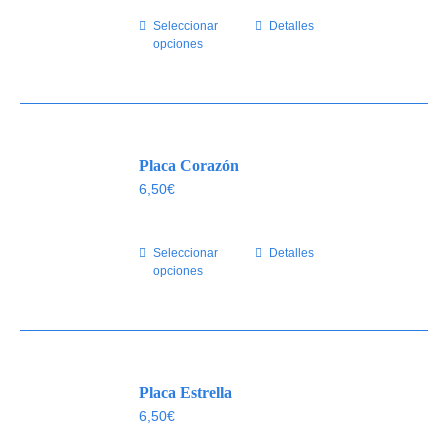
elegir
Seleccionar
Este
Detalles
en
opciones
producto
la
tiene
página
múltiples
de
variantes.
producto
Las
Placa Corazón
opciones
se
6,50
€
pueden
elegir
Seleccionar
Este
Detalles
en
opciones
producto
la
tiene
página
múltiples
de
variantes.
producto
Las
Placa Estrella
opciones
se
6,50
€
pueden