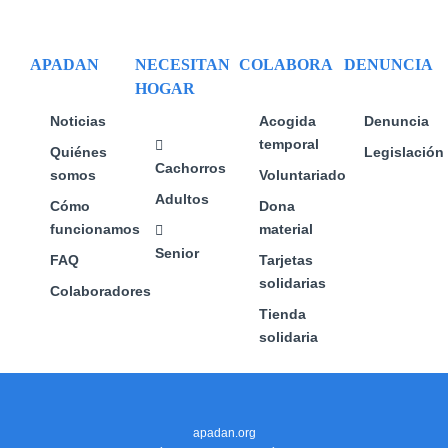
pueden
elegir
en
APADAN
NECESITAN
COLABORA
DENUNCIA
la
HOGAR
página
de
Noticias
Acogida
Denuncia
producto
temporal
Quiénes
Legislación
Cachorros
somos
Voluntariado
Adultos
Cómo
Dona
funcionamos
material
Senior
FAQ
Tarjetas
solidarias
Colaboradores
Tienda
solidaria
apadan.org