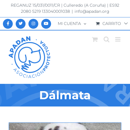
Saltar
REGANUZ 15/031/0011/CR | Culleredo (A Coruña) | ES92
al
2080 5219 133040001038
|
info@apadan.org
contenido
MI CUENTA
CARRITO
Dálmata