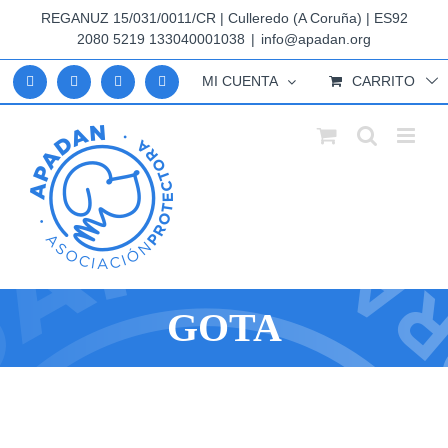
Saltar
REGANUZ 15/031/0011/CR | Culleredo (A Coruña) | ES92
al
2080 5219 133040001038
|
info@apadan.org
contenido
MI CUENTA
CARRITO
GOTA
Ver