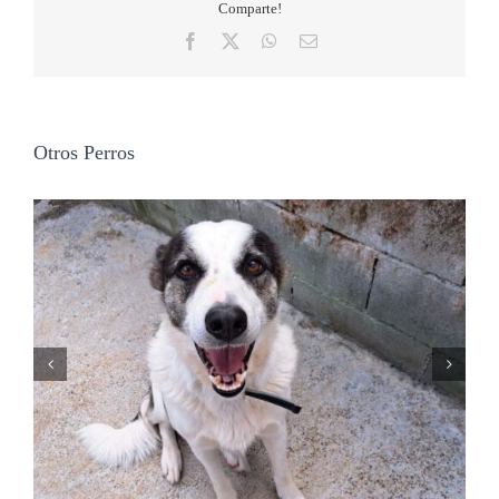
Comparte!
Facebook
X
WhatsApp
Correo
electrónico
Otros Perros
NALA