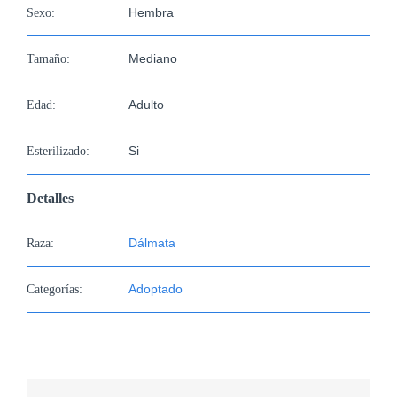
imagen
Hembra
Sexo:
más
grande
Mediano
Tamaño:
Adulto
Edad:
Si
Esterilizado:
Detalles
Dálmata
Raza:
Adoptado
Categorías: