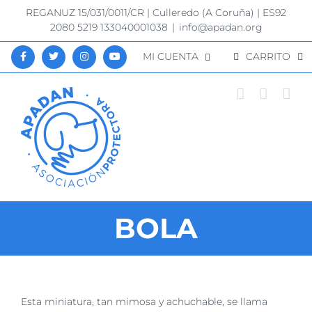
Saltar
REGANUZ 15/031/0011/CR | Culleredo (A Coruña) | ES92
al
2080 5219 133040001038
|
info@apadan.org
contenido
MI CUENTA
CARRITO
BOLA
Ver
Esta miniatura, tan mimosa y achuchable, se llama