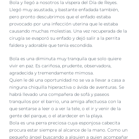
imagen
Bola y llegó a nosotros la víspera del Día de Reyes.
más
Llegó muy asustada, y bastante enfadada también,
grande
pero pronto descubrimos que el enfado estaba
provocado por una infección uterina que le estaba
causando muchas molestias. Una vez recuperada de la
cirugía se evaporó su enfado y dejó salir a la perrita
faldera y adorable que tenía escondida.
Bola es una diminuta muy tranquila que solo quiere
vivir en paz. Es cariñosa, p
rudente, observadora,
agradecida y tremendamente mimosa.
Quien le dé una oportunidad no se va a llevar a casa a
ninguna chiquilla hiperactiva o ávida de aventuras. Se
habrá llevado una compañera de sofá y paseos
tranquilos por el barrio, una amiga afectuosa con la
que sentarse a leer o a ver la tele, o el ir y venir de la
gente del parque, o el atardecer en la playa.
Bola es una perra preciosa cuya esponjosa cabecita
procura estar siempre al alcance de la mano. Como un
pequeño ángel buscando a alguien a quien acompañar