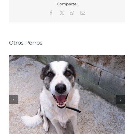
Comparte!
Facebook
X
WhatsApp
Correo
electrónico
Otros Perros
NALA