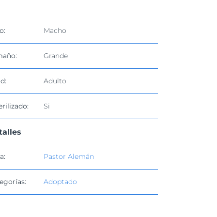
o:
Macho
maño:
Grande
d:
Adulto
erilizado:
Si
talles
a:
Pastor Alemán
egorías:
Adoptado