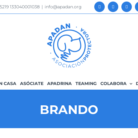
 5219 133040001038
|
info@apadan.org
N CASA
ASÓCIATE
APADRINA
TEAMING
COLABORA
BRANDO