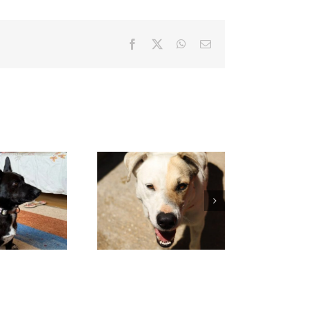
Facebook
X
WhatsApp
Correo
electrónico
VENUS