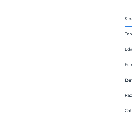
Sex
Ta
Eda
Est
De
Raz
Cat