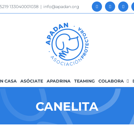
 5219 133040001038
|
info@apadan.org
N CASA
ASÓCIATE
APADRINA
TEAMING
COLABORA
CANELITA