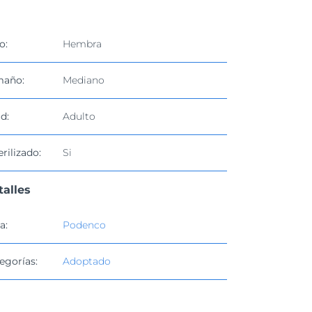
o:
Hembra
maño:
Mediano
d:
Adulto
erilizado:
Si
talles
a:
Podenco
egorías:
Adoptado