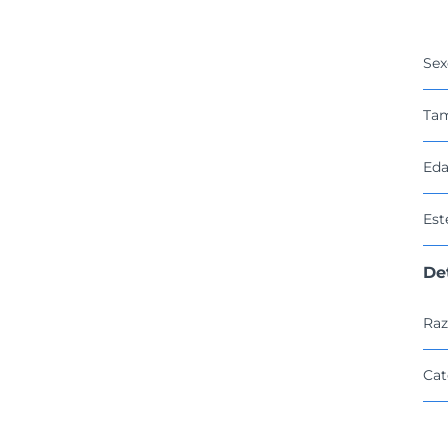
Sex
Ta
Eda
Est
De
Raz
Cat