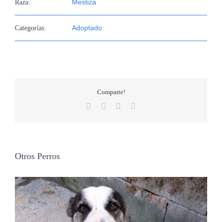
Mestiza
Raza:
Adoptado
Categorías:
Comparte!
Facebook
X
WhatsApp
Correo
electrónico
Otros Perros