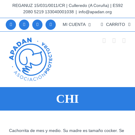
Saltar
REGANUZ 15/031/0011/CR | Culleredo (A Coruña) | ES92
al
2080 5219 133040001038
|
info@apadan.org
contenido
MI CUENTA
CARRITO
CHI
Ver
Cachorrita de mes y medio. Su madre es tamaño cocker. Se