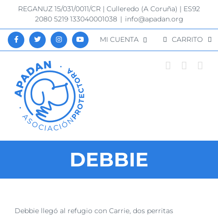
Saltar
REGANUZ 15/031/0011/CR | Culleredo (A Coruña) | ES92
al
2080 5219 133040001038
|
info@apadan.org
contenido
MI CUENTA
CARRITO
DEBBIE
Ver
Debbie llegó al refugio con Carrie,
dos perritas