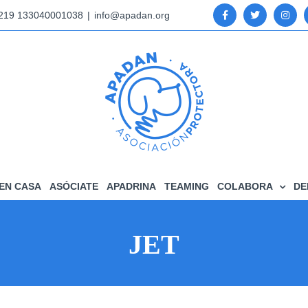
5219 133040001038
|
info@apadan.org
EN CASA
ASÓCIATE
APADRINA
TEAMING
COLABORA
DE
JET