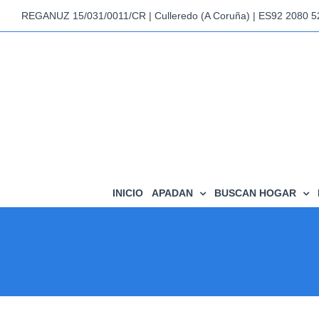
Saltar
REGANUZ 15/031/0011/CR | Culleredo (A Coruña) | ES92 2080 
al
contenido
INICIO
APADAN
BUSCAN HOGAR