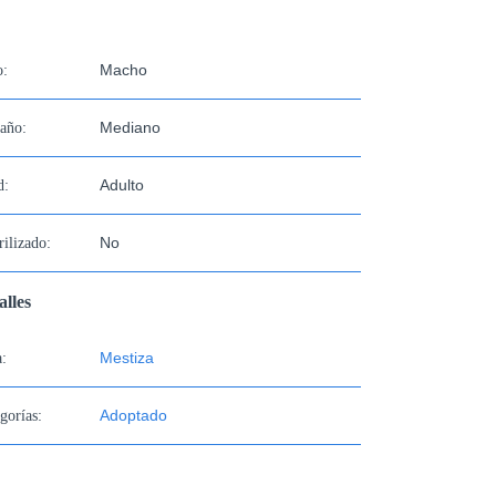
Macho
o:
Mediano
año:
Adulto
d:
No
rilizado:
alles
Mestiza
:
Adoptado
gorías: