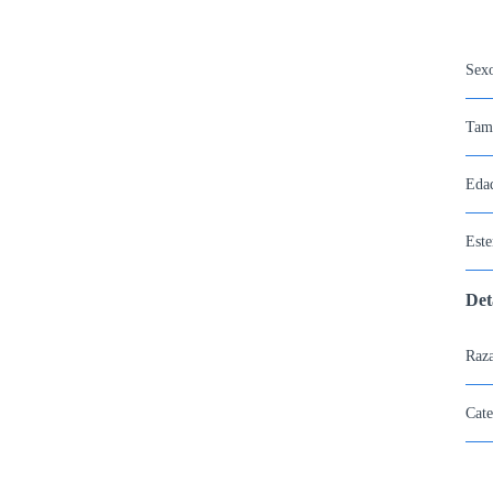
Sex
Tam
Eda
Este
Det
Raza
Cate