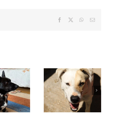
Facebook
X
WhatsApp
Correo
electrónico
VENUS