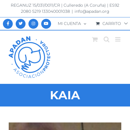
Saltar
REGANUZ 15/031/0011/CR | Culleredo (A Coruña) | ES92
al
2080 5219 133040001038
|
info@apadan.org
contenido
MI CUENTA
CARRITO
KAIA
Ver