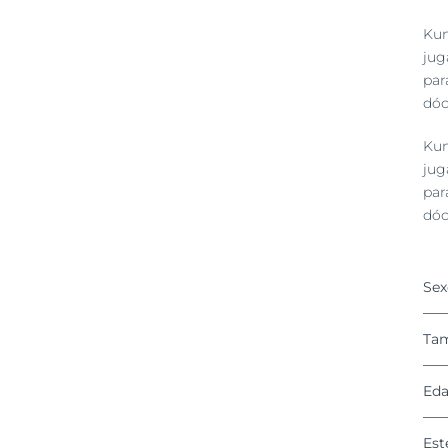
Kum
jug
par
dóc
Kum
jug
par
dóc
Sex
Ta
Eda
Est