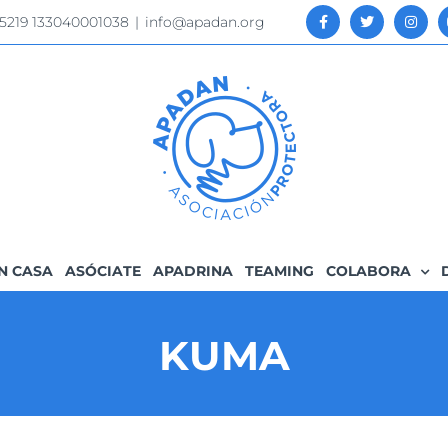
 5219 133040001038
|
info@apadan.org
N CASA
ASÓCIATE
APADRINA
TEAMING
COLABORA
KUMA