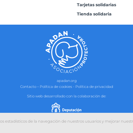
Tarjetas solidarias
Tienda solidaria
apadan.org
Contacto
–
Política de cookies
-
Política de privacidad
Sitio web desarrollado con la colaboración de:
tos estadísticos de la navegación de nuestros usuarios y mejorar nuest
Facebook
X
Instagram
YouTube