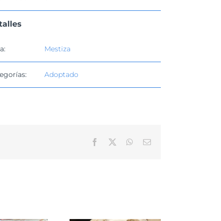
talles
a:
Mestiza
egorías:
Adoptado
Facebook
X
WhatsApp
Correo
electrónico