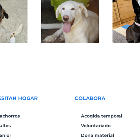
DAFNE
SANSA
ESITAN HOGAR
COLABORA
achorros
Acogida temporal
ultos
Voluntariado
enior
Dona material