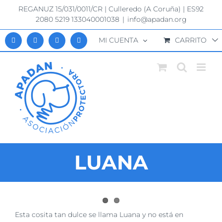
Saltar
REGANUZ 15/031/0011/CR | Culleredo (A Coruña) | ES92
al
2080 5219 133040001038
|
info@apadan.org
contenido
MI CUENTA
CARRITO
LUANA
Ver
Esta cosita tan dulce se llama Luana y no está en