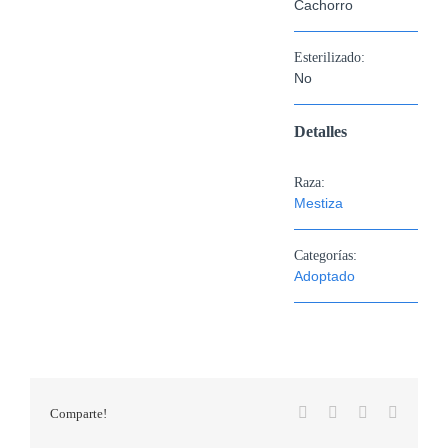
Cachorro
Esterilizado:
No
Detalles
Raza:
Mestiza
Categorías:
Adoptado
Facebook
X
WhatsApp
Correo
Comparte!
electrón