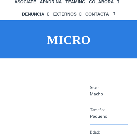
ASÓCIATE
APADRINA
TEAMING
COLABORA
DENUNCIA
EXTERNOS
CONTACTA
MICRO
Ver
imagen
Sexo:
más
Macho
grande
Tamaño:
Pequeño
Edad: