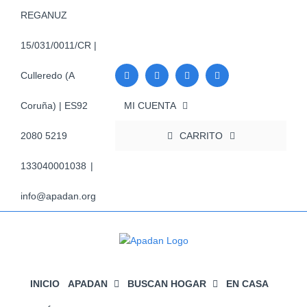
Saltar
REGANUZ
al
contenido
15/031/0011/CR |
Culleredo (A
MI CUENTA
Coruña) | ES92
CARRITO
2080 5219
133040001038
|
info@apadan.org
INICIO
APADAN
BUSCAN HOGAR
EN CASA