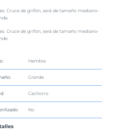
es. Cruce de grifón, será de tamaño mediano-
nde.
es. Cruce de grifón, será de tamaño mediano-
nde.
o:
Hembra
maño:
Grande
d:
Cachorro
erilizado:
No
talles