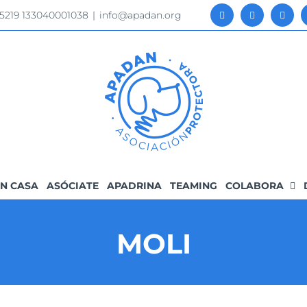
 5219 133040001038
|
info@apadan.org
N CASA
ASÓCIATE
APADRINA
TEAMING
COLABORA
MOLI