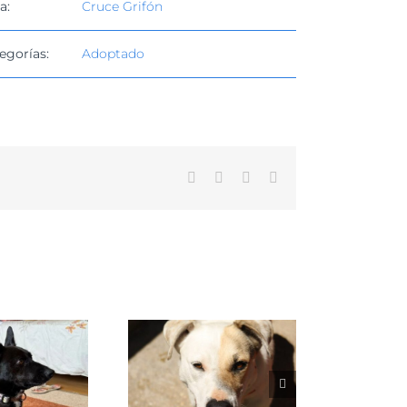
a:
Cruce Grifón
egorías:
Adoptado
Facebook
X
WhatsApp
Correo
electrónico
VENUS