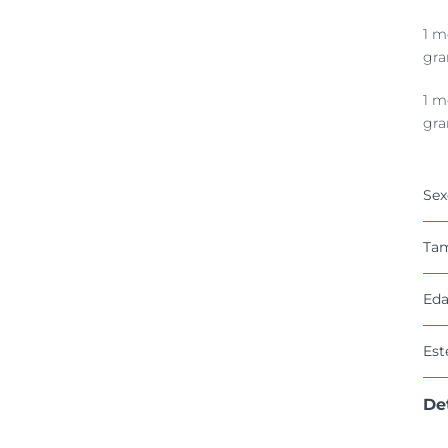
1 m
gra
1 m
gra
Sex
Ta
Eda
Est
De