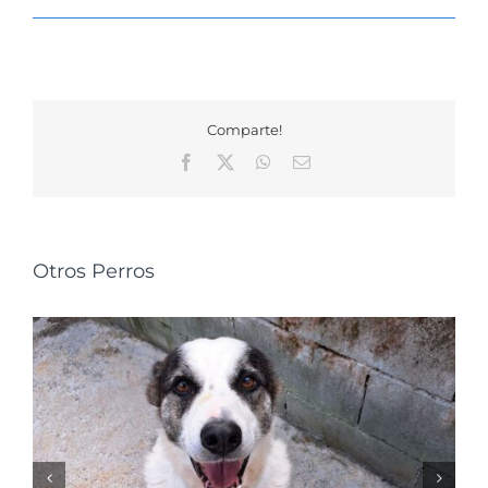
Comparte!
Facebook
X
WhatsApp
Correo
electrónico
Otros Perros
NALA