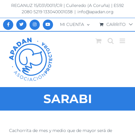
Saltar
REGANUZ 15/031/0011/CR | Culleredo (A Coruña) | ES92
al
2080 5219 133040001038
|
info@apadan.org
contenido
MI CUENTA
CARRITO
SARABI
Ver
Cachorrita de mes y medio que de mayor será de