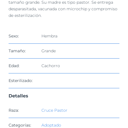
imagen
tamaño grande. Su madre es tipo pastor. Se entrega
más
desparasitada, vacunada con microchip y compromiso
grande
de esterilización.
Sexo:
Hembra
Tamaño:
Grande
Edad:
Cachorro
Esterilizado:
Detalles
Raza:
Cruce Pastor
Categorías:
Adoptado