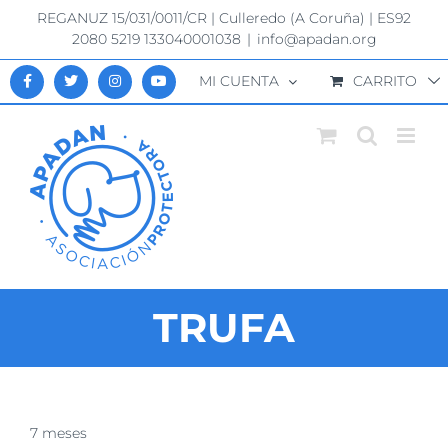
Saltar
REGANUZ 15/031/0011/CR | Culleredo (A Coruña) | ES92
al
2080 5219 133040001038
|
info@apadan.org
contenido
MI CUENTA
CARRITO
TRUFA
Ver
7 meses