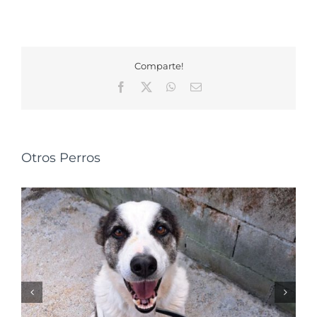
Comparte!
Facebook
X
WhatsApp
Correo
electrónico
Otros Perros
NALA