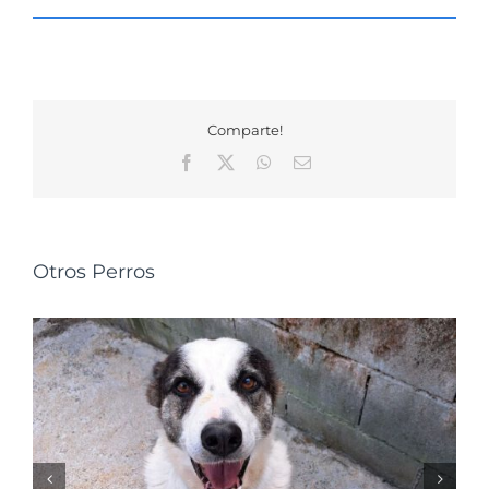
Comparte!
Facebook
X
WhatsApp
Correo
electrónico
Otros Perros
NALA