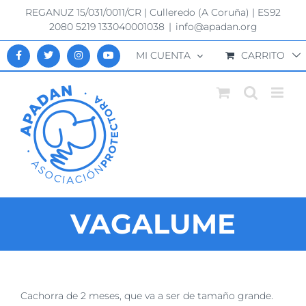
Saltar
REGANUZ 15/031/0011/CR | Culleredo (A Coruña) | ES92
al
2080 5219 133040001038
|
info@apadan.org
contenido
MI CUENTA
CARRITO
VAGALUME
Ver
Cachorra de 2 meses, que va a ser de tamaño grande.