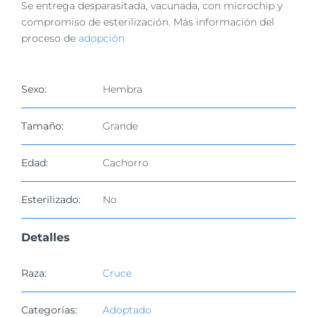
imagen
Se entrega desparasitada, vacunada, con microchip y
más
compromiso de esterilización. Más información del
grande
proceso de
adopción
Sexo:
Hembra
Tamaño:
Grande
Edad:
Cachorro
Esterilizado:
No
Detalles
Raza:
Cruce
Categorías:
Adoptado