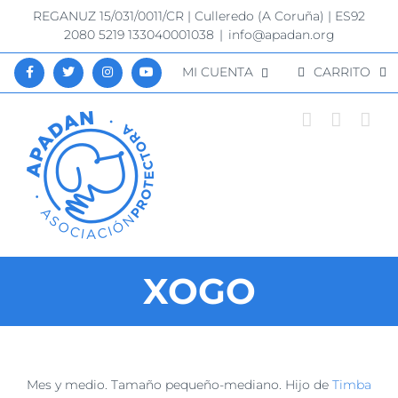
Saltar
REGANUZ 15/031/0011/CR | Culleredo (A Coruña) | ES92
al
2080 5219 133040001038
|
info@apadan.org
contenido
MI CUENTA
CARRITO
XOGO
Ver
Mes y medio. Tamaño pequeño-mediano. Hijo de
Timba