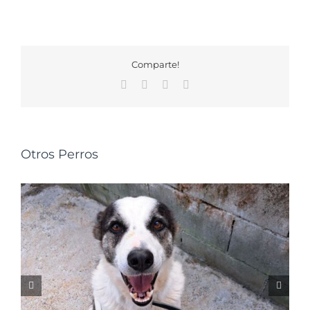
Comparte!
Facebook
X
WhatsApp
Correo
electrónico
Otros Perros
NALA