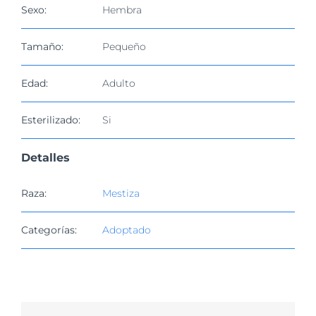
imagen
Sexo:
Hembra
más
grande
Tamaño:
Pequeño
Edad:
Adulto
Esterilizado:
Si
Detalles
Raza:
Mestiza
Categorías:
Adoptado