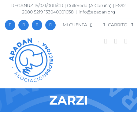
Saltar
REGANUZ 15/031/0011/CR | Culleredo (A Coruña) | ES92
al
2080 5219 133040001038
|
info@apadan.org
contenido
MI CUENTA
CARRITO
ZARZI
Ver