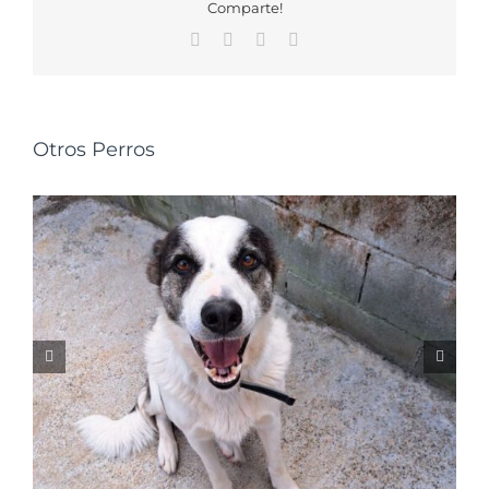
Comparte!
Facebook
X
WhatsApp
Correo
electrónico
Otros Perros
NALA