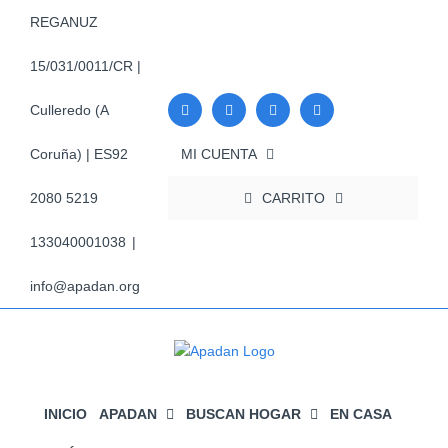
Saltar
REGANUZ
al
contenido
15/031/0011/CR |
Culleredo (A
MI CUENTA
Coruña) | ES92
CARRITO
2080 5219
133040001038
|
info@apadan.org
INICIO
APADAN
BUSCAN HOGAR
EN CASA