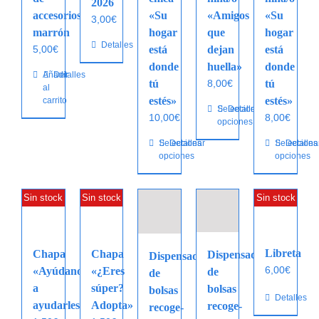
2026
accesorios
«Su
«Amigos
«Su
3,00
€
marrón
hogar
que
hogar
Detalles
5,00
€
está
dejan
está
donde
huella»
donde
Añadir
Detalles
tú
8,00
€
tú
al
estés»
estés»
carrito
Este
Seleccionar
Detalles
10,00
€
8,00
€
opciones
producto
tiene
Este
Seleccionar
Detalles
Este
Selecciona
Detalles
opciones
opciones
múltiples
producto
producto
variantes.
tiene
tiene
Las
múltiples
múltiples
Sin stock
Sin stock
Sin stock
opciones
variantes.
variantes.
se
Las
Las
pueden
opciones
opciones
Libreta
Chapa
Chapa
Dispensador
Dispensador
elegir
se
se
6,00
€
«Ayúdanos
«¿Eres
de
de
en
pueden
pueden
a
súper?
bolsas
la
bolsas
elegir
elegir
Detalles
ayudarles»
Adopta»
recoge-
página
recoge-
en
en