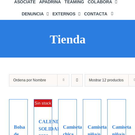
ASÓCIATE
APADRINA
TEAMING
COLABORA
DENUNCIA
EXTERNOS
CONTACTA
Tienda
Ordena por
Nombre
Mostrar
12 productos
Sin stock
CALENDARIO
Bolsa
Camiseta
Camiseta
Camiseta
SOLIDARIO
de
chica
niña/o
niña/o