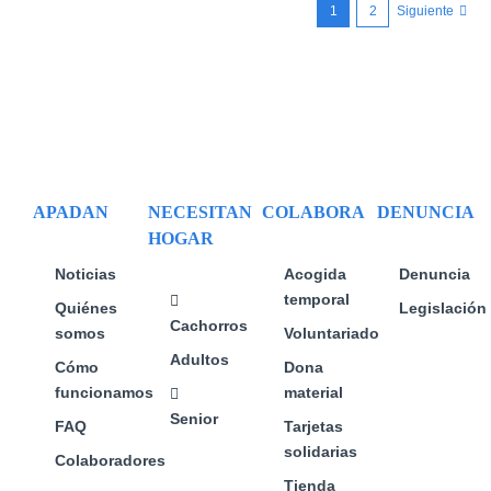
1
2
Siguiente
Las
Las
opciones
opciones
se
se
pueden
pueden
elegir
elegir
en
en
la
la
página
página
APADAN
NECESITAN
COLABORA
DENUNCIA
de
de
HOGAR
producto
producto
Noticias
Acogida
Denuncia
temporal
Quiénes
Legislación
Cachorros
somos
Voluntariado
Adultos
Cómo
Dona
funcionamos
material
Senior
FAQ
Tarjetas
solidarias
Colaboradores
Tienda