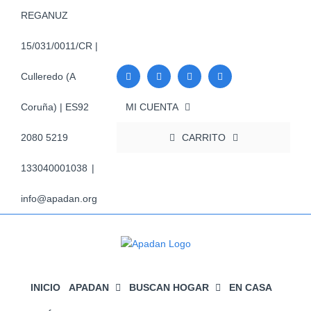
Saltar
REGANUZ
al
contenido
15/031/0011/CR |
Culleredo (A
MI CUENTA
Coruña) | ES92
CARRITO
2080 5219
133040001038
|
info@apadan.org
INICIO
APADAN
BUSCAN HOGAR
EN CASA