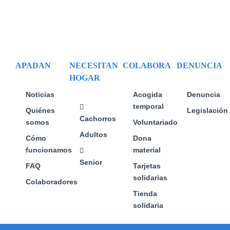
opciones
se
pueden
elegir
en
APADAN
NECESITAN
COLABORA
DENUNCIA
la
HOGAR
página
de
Noticias
Acogida
Denuncia
producto
temporal
Quiénes
Legislación
Cachorros
somos
Voluntariado
Adultos
Cómo
Dona
funcionamos
material
Senior
FAQ
Tarjetas
solidarias
Colaboradores
Tienda
solidaria