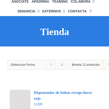
ASÓCIATE
APADRINA
TEAMING
COLABORA
DENUNCIA
EXTERNOS
CONTACTA
Tienda
Ordena por
Fecha
Mostrar
12 productos
Dispensador de bolsas recoge-heces
rojo
3,00
€