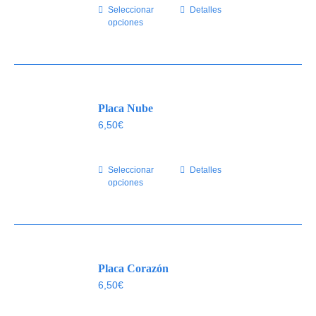
Seleccionar
Este
Detalles
en
opciones
producto
la
tiene
página
múltiples
de
variantes.
producto
Las
Placa Nube
opciones
se
6,50
€
pueden
elegir
Seleccionar
Este
Detalles
en
opciones
producto
la
tiene
página
múltiples
de
variantes.
producto
Las
Placa Corazón
opciones
se
6,50
€
pueden