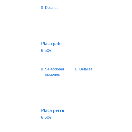
Detalles
Placa gato
6,50
€
Seleccionar
Este
Detalles
opciones
producto
tiene
múltiples
variantes.
Las
Placa perro
opciones
se
6,50
€
pueden
elegir