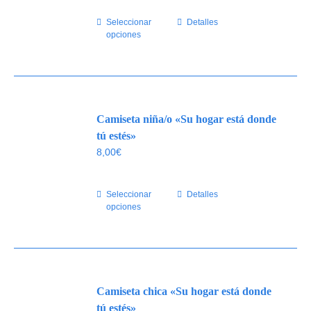
elegir
Seleccionar
Este
Detalles
en
opciones
producto
la
tiene
página
múltiples
de
variantes.
producto
Las
Camiseta niña/o «Su hogar está donde
opciones
se
tú estés»
pueden
8,00
€
elegir
en
Seleccionar
Este
Detalles
la
opciones
producto
página
tiene
de
múltiples
producto
variantes.
Las
Camiseta chica «Su hogar está donde
opciones
se
tú estés»