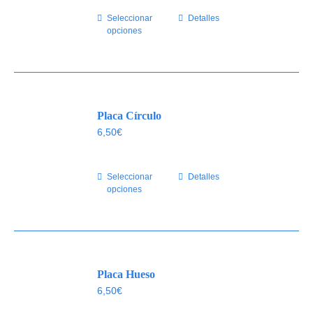
elegir
Seleccionar
Este
Detalles
en
opciones
producto
la
tiene
página
múltiples
de
variantes.
producto
Las
Placa Círculo
opciones
se
6,50
€
pueden
elegir
Seleccionar
Este
Detalles
en
opciones
producto
la
tiene
página
múltiples
de
variantes.
producto
Las
Placa Hueso
opciones
se
6,50
€
pueden