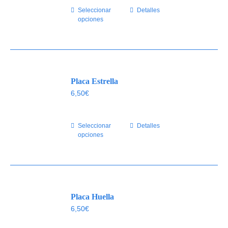
elegir
Seleccionar
Este
Detalles
en
opciones
producto
la
tiene
página
múltiples
de
variantes.
producto
Las
Placa Estrella
opciones
se
6,50
€
pueden
elegir
Seleccionar
Este
Detalles
en
opciones
producto
la
tiene
página
múltiples
de
variantes.
producto
Las
Placa Huella
opciones
se
6,50
€
pueden