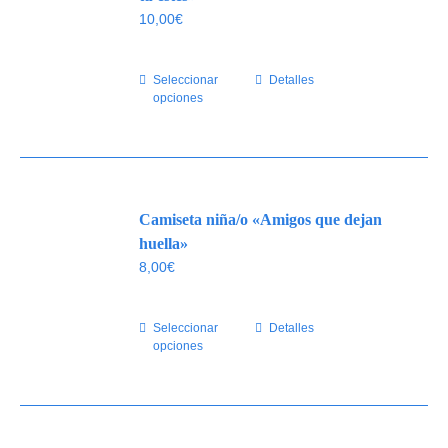
pueden
10,00
€
elegir
en
Seleccionar
Este
Detalles
la
opciones
producto
página
tiene
de
múltiples
producto
variantes.
Las
Camiseta niña/o «Amigos que dejan
opciones
se
huella»
pueden
8,00
€
elegir
en
Seleccionar
Este
Detalles
la
opciones
producto
página
tiene
de
múltiples
producto
variantes.
Las