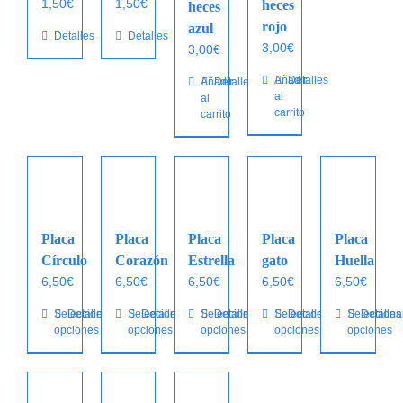
1,50
€
1,50
€
de
heces
la
la
heces
producto
rojo
página
página
azul
Detalles
Detalles
de
de
3,00
€
3,00
€
producto
producto
Añadir
Detalles
Añadir
Detalles
al
al
carrito
carrito
Placa
Placa
Placa
Placa
Placa
Círculo
Corazón
Estrella
gato
Huella
6,50
€
6,50
€
6,50
€
6,50
€
6,50
€
Este
Seleccionar
Detalles
Este
Seleccionar
Detalles
Este
Seleccionar
Detalles
Este
Seleccionar
Detalles
Este
Selecciona
Detalles
opciones
opciones
opciones
opciones
opciones
producto
producto
producto
producto
producto
tiene
tiene
tiene
tiene
tiene
múltiples
múltiples
múltiples
múltiples
múltiples
variantes.
variantes.
variantes.
variantes.
variantes.