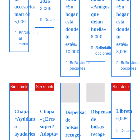
2026
accesorios
«Su
«Amigos
«Su
3,00
€
marrón
hogar
que
hogar
Detalles
5,00
€
está
dejan
está
donde
huella»
donde
Añadir
Detalles
tú
8,00
€
tú
al
estés»
estés»
carrito
Este
Seleccionar
Detalles
10,00
€
8,00
€
opciones
producto
tiene
Este
Seleccionar
Detalles
Este
Selecciona
Detalles
opciones
opciones
múltiples
producto
producto
variantes.
tiene
tiene
Las
múltiples
múltiples
Sin stock
Sin stock
Sin stock
opciones
variantes.
variantes.
se
Las
Las
pueden
opciones
opciones
Libreta
Chapa
Chapa
Dispensador
Dispensador
elegir
se
se
6,00
€
«Ayúdanos
«¿Eres
de
de
en
pueden
pueden
a
súper?
bolsas
la
bolsas
elegir
elegir
Detalles
ayudarles»
Adopta»
recoge-
página
recoge-
en
en