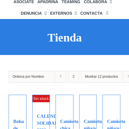
ASÓCIATE
APADRINA
TEAMING
COLABORA
DENUNCIA
EXTERNOS
CONTACTA
Tienda
Ordena por
Nombre
Mostrar
12 productos
Sin stock
CALENDARIO
Bolsa
Camiseta
Camiseta
Camiseta
SOLIDARIO
de
chica
niña/o
niña/o