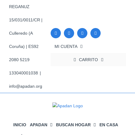
Saltar
REGANUZ
al
contenido
15/031/0011/CR |
Culleredo (A
MI CUENTA
Coruña) | ES92
CARRITO
2080 5219
133040001038
|
info@apadan.org
INICIO
APADAN
BUSCAN HOGAR
EN CASA