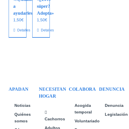
a
súper?
ayudarles»
Adopta»
1,50
€
1,50
€
Detalles
Detalles
APADAN
NECESITAN
COLABORA
DENUNCIA
HOGAR
Noticias
Acogida
Denuncia
temporal
Quiénes
Legislación
Cachorros
somos
Voluntariado
Adultos