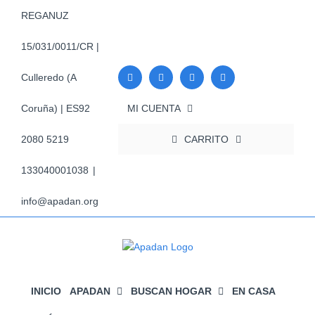
Saltar
REGANUZ
al
contenido
15/031/0011/CR |
Culleredo (A
MI CUENTA
Coruña) | ES92
CARRITO
2080 5219
133040001038
|
info@apadan.org
INICIO
APADAN
BUSCAN HOGAR
EN CASA