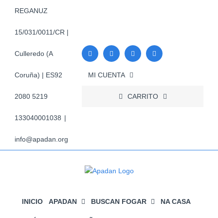
Skip
REGANUZ
to
content
15/031/0011/CR |
Culleredo (A
MI CUENTA
Coruña) | ES92
CARRITO
2080 5219
133040001038
|
info@apadan.org
INICIO
APADAN
BUSCAN FOGAR
NA CASA