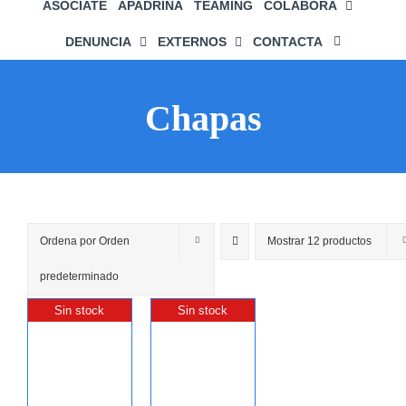
ASÓCIATE
APADRIÑA
TEAMING
COLABORA
DENUNCIA
EXTERNOS
CONTACTA
Chapas
Ordena por
Orden
Mostrar
12 productos
predeterminado
Sin stock
Sin stock