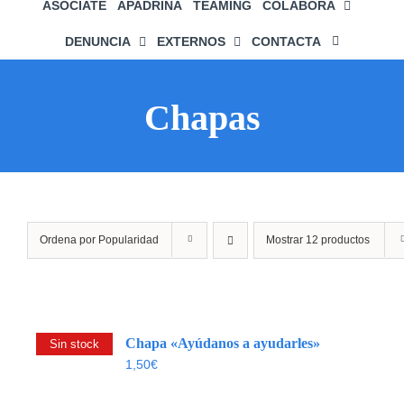
ASÓCIATE
APADRINA
TEAMING
COLABORA
DENUNCIA
EXTERNOS
CONTACTA
Chapas
Ordena por
Popularidad
Mostrar
12 productos
Chapa «Ayúdanos a ayudarles»
Sin stock
1,50
€