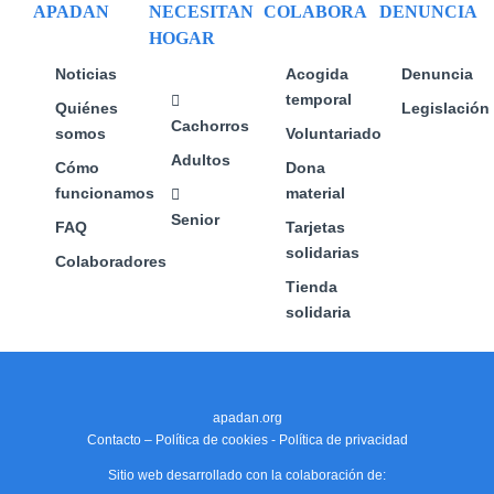
APADAN
NECESITAN
COLABORA
DENUNCIA
HOGAR
Noticias
Acogida
Denuncia
temporal
Quiénes
Legislación
Cachorros
somos
Voluntariado
Adultos
Cómo
Dona
funcionamos
material
Senior
FAQ
Tarjetas
solidarias
Colaboradores
Tienda
solidaria
apadan.org
Contacto
–
Política de cookies
-
Política de privacidad
Sitio web desarrollado con la colaboración de: