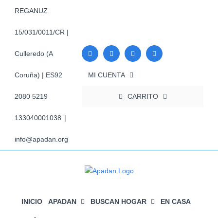
Saltar
REGANUZ
al
contenido
15/031/0011/CR |
Culleredo (A
MI CUENTA
Coruña) | ES92
CARRITO
2080 5219
133040001038
|
info@apadan.org
INICIO
APADAN
BUSCAN HOGAR
EN CASA