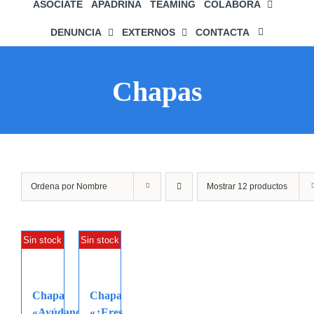
ASÓCIATE
APADRINA
TEAMING
COLABORA
DENUNCIA
EXTERNOS
CONTACTA
Chapas
Ordena por
Nombre
Mostrar
12 productos
Sin stock
Sin stock
Chapa
Chapa
«Ayúdanos
«¿Eres