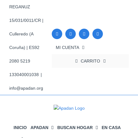
Saltar
REGANUZ
al
contenido
15/031/0011/CR |
Culleredo (A
MI CUENTA
Coruña) | ES92
CARRITO
2080 5219
133040001038
|
info@apadan.org
INICIO
APADAN
BUSCAN HOGAR
EN CASA