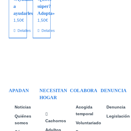
a
súper?
ayudarles»
Adopta»
1,50
€
1,50
€
Detalles
Detalles
APADAN
NECESITAN
COLABORA
DENUNCIA
HOGAR
Noticias
Acogida
Denuncia
temporal
Quiénes
Legislación
Cachorros
somos
Voluntariado
Adultos