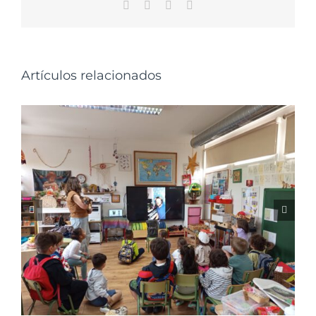
Facebook
X
WhatsApp
Correo
electrónico
Artículos relacionados
Charlas de sensibilización en el Colegio
Franciscanas de A Coruña