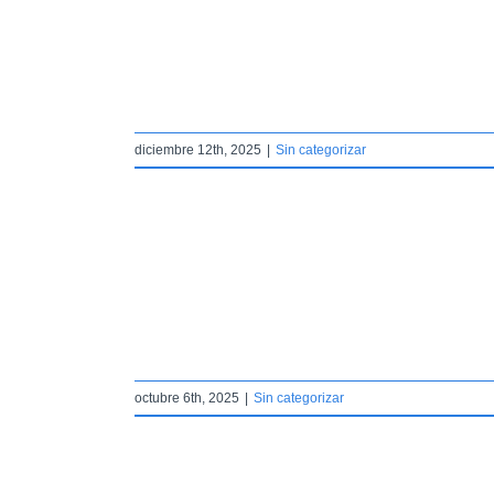
r
diciembre 12th, 2025
|
Sin categorizar
SO FINALIZADO
r
octubre 6th, 2025
|
Sin categorizar
OTADA. A LA
S 2026