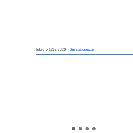
mor perruno y
ti Bar
r
febrero 13th, 2026
|
Sin categorizar
abandono animal:
ndación INGADA
r