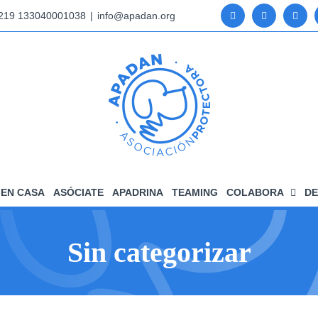
5219 133040001038
|
info@apadan.org
EN CASA
ASÓCIATE
APADRINA
TEAMING
COLABORA
DE
Sin categorizar