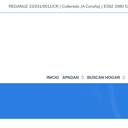
Saltar
REGANUZ 15/031/0011/CR | Culleredo (A Coruña) | ES92 2080 
al
contenido
INICIO
APADAN
BUSCAN HOGAR
ío dentro de su