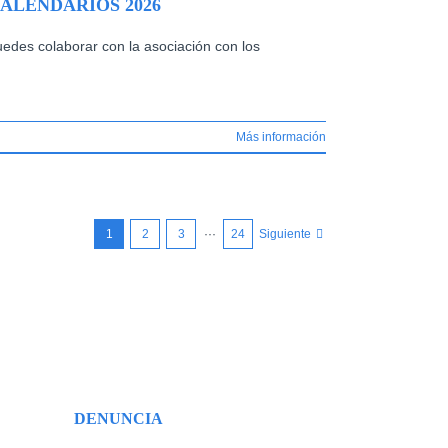
CALENDARIOS 2026
des colaborar con la asociación con los
Más información
1
2
3
···
24
Siguiente
DENUNCIA