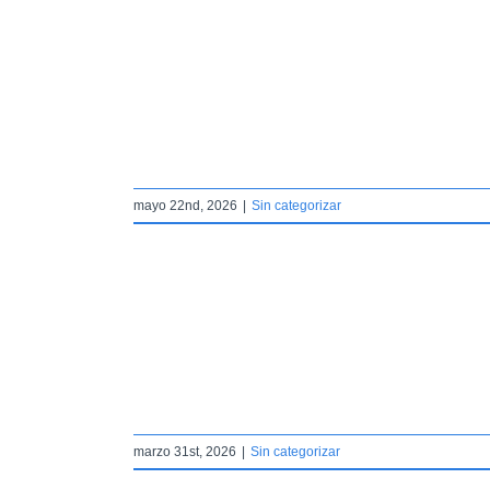
e Culleredo
r
mayo 22nd, 2026
|
Sin categorizar
para promover la
r
marzo 31st, 2026
|
Sin categorizar