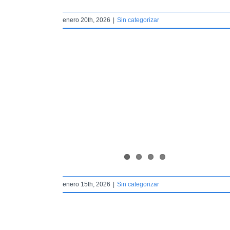
enero 20th, 2026
|
Sin categorizar
andono al comienzo
tunidad
r
enero 15th, 2026
|
Sin categorizar
PADAN vuelve a
s