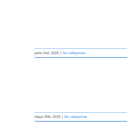
pción y abandono
r
junio 2nd, 2026
|
Sin categorizar
 en el Colegio
Coruña
r
mayo 26th, 2026
|
Sin categorizar