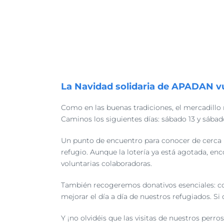
Ver
imagen
La Navidad solidaria de APADAN v
más
grande
Como en las buenas tradiciones, el mercadillo
Caminos los siguientes días: sábado 13 y sábado 
Un punto de encuentro para conocer de cerca nu
refugio. Aunque la lotería ya está agotada, en
voluntarias colaboradoras.
También recogeremos donativos esenciales: com
mejorar el día a día de nuestros refugiados. S
Y ¡no olvidéis que las visitas de nuestros perro