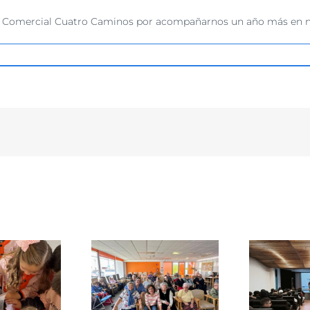
ro Comercial Cuatro Caminos por acompañarnos un año más en 
Ce
Visita al IES Manuel
a al Centro de Día
co
Murguía para
de Culleredo
so
promover la adopción