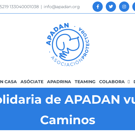
 5219 133040001038
|
info@apadan.org
N CASA
ASÓCIATE
APADRINA
TEAMING
COLABORA
olidaria de APADAN vu
Caminos