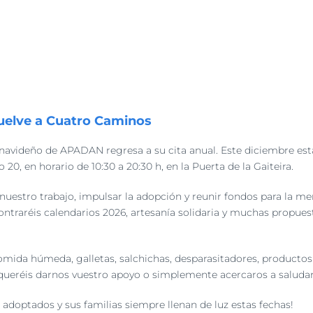
uelve a Cuatro Caminos
 navideño de APADAN regresa a su cita anual. Este diciembre e
20, en horario de 10:30 a 20:30 h, en la Puerta de la Gaiteira.
estro trabajo, impulsar la adopción y reunir fondos para la mere
contraréis calendarios 2026, artesanía solidaria y muchas propu
ida húmeda, galletas, salchichas, desparasitadores, productos 
i queréis darnos vuestro apoyo o simplemente acercaros a saluda
s adoptados y sus familias siempre llenan de luz estas fechas!