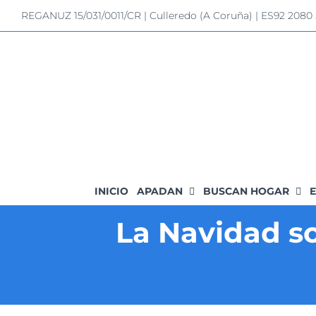
Saltar
REGANUZ 15/031/0011/CR | Culleredo (A Coruña) | ES92 2080
al
contenido
INICIO
APADAN
BUSCAN HOGAR
E
La Navidad s