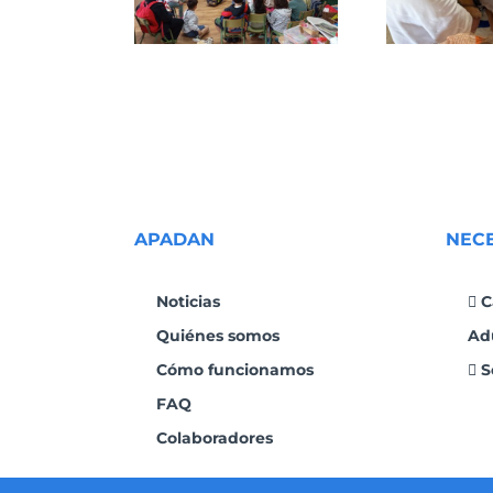
de A Coruña
ndono animal
APADAN
NEC
Noticias
C
Quiénes somos
Ad
Cómo funcionamos
S
FAQ
Colaboradores