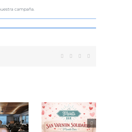
nuestra campaña.
Facebook
X
WhatsApp
Correo
electrónico
lebra San Valentín
n amor perruno y
lidaridad en Monti