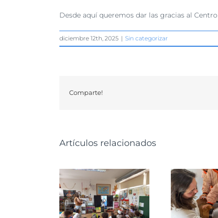
Desde aquí queremos dar las gracias al Cent
diciembre 12th, 2025
|
Sin categorizar
Comparte!
Artículos relacionados
amos la Escuela
Charlas de
río dentro de su
sensibilización en el
Visit
ecto educativo
Colegio Franciscanas
re adopción y