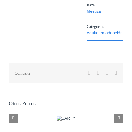
Raza:
Mestiza
Categorías:
Adulto en adopción
Facebook
X
WhatsApp
Correo
Comparte!
electrón
Otros Perros
CHISPO