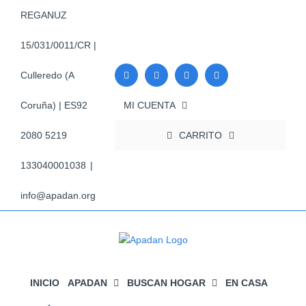
Saltar
REGANUZ
al
contenido
15/031/0011/CR |
Culleredo (A
MI CUENTA
Coruña) | ES92
CARRITO
2080 5219
133040001038
|
info@apadan.org
INICIO
APADAN
BUSCAN HOGAR
EN CASA