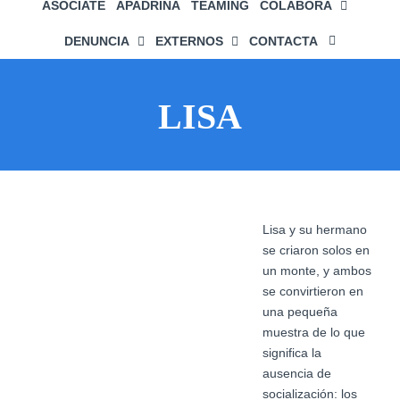
ASÓCIATE
APADRINA
TEAMING
COLABORA
DENUNCIA
EXTERNOS
CONTACTA
LISA
Ver
Lisa y su hermano
imagen
se criaron solos en
más
un monte, y ambos
grande
se convirtieron en
una pequeña
muestra de lo que
significa la
ausencia de
socialización: los