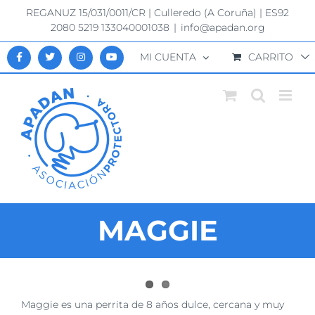
Saltar
REGANUZ 15/031/0011/CR | Culleredo (A Coruña) | ES92
al
2080 5219 133040001038
|
info@apadan.org
contenido
MI CUENTA
CARRITO
MAGGIE
Ver
Maggie
es una perrita de 8 años dulce, cercana y muy