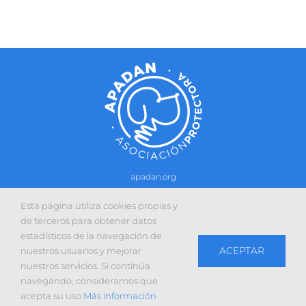
apadan.org
Contacto
–
Política de cookies
-
Política de privacidad
Esta página utiliza cookies propias y
Sitio web desarrollado con la colaboración de:
de terceros para obtener datos
estadísticos de la navegación de
ACEPTAR
nuestros usuarios y mejorar
nuestros servicios. Si continúa
navegando, consideramos que
Facebook
X
Instagram
YouTube
acepta su uso
Más información