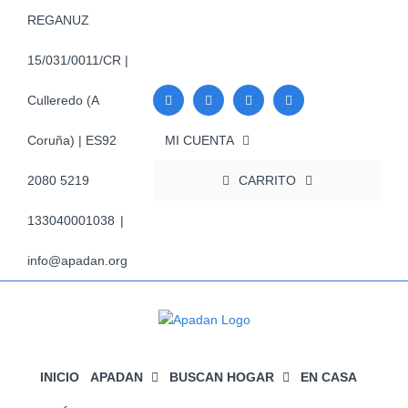
Saltar
REGANUZ
al
contenido
15/031/0011/CR |
Culleredo (A
MI CUENTA
Coruña) | ES92
CARRITO
2080 5219
133040001038
|
info@apadan.org
INICIO
APADAN
BUSCAN HOGAR
EN CASA