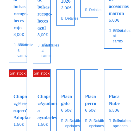
2026
accesorios
bolsas
bolsas
3,00
€
Detalles
marrón
recoge-
recoge-
Detalles
5,00
€
heces
heces
rojo
azul
Añadir
Detalles
3,00
€
3,00
€
al
carrito
Añadir
Detalles
Añadir
Detalles
al
al
carrito
carrito
Sin stock
Sin stock
Chapa
Chapa
Placa
Placa
Placa
«¿Eres
«Ayúdanos
gato
perro
Nube
súper?
a
6,50
€
6,50
€
6,50
€
Adopta»
ayudarles»
Este
Seleccionar
Detalles
Este
Seleccionar
Detalles
Este
Selecciona
Detalles
1,50
€
1,50
€
opciones
opciones
opciones
producto
producto
producto