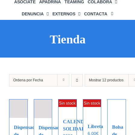
ASÓCIATE
APADRINA
TEAMING
COLABORA
DENUNCIA
EXTERNOS
CONTACTA
Tienda
Ordena por
Fecha
Mostrar
12 productos
Sin stock
Sin stock
CALENDARIO
Libreta
Bolsa
Dispensador
Dispensador
SOLIDARIO
6,00
€
de
de
de