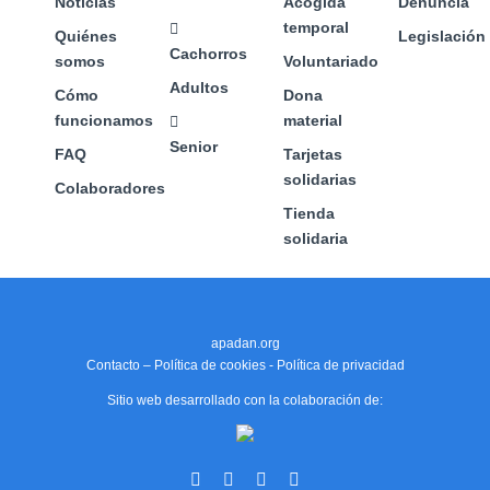
Noticias
Acogida
Denuncia
de
de
temporal
Quiénes
Legislación
producto
producto
Cachorros
somos
Voluntariado
Adultos
Cómo
Dona
funcionamos
material
Senior
FAQ
Tarjetas
solidarias
Colaboradores
Tienda
solidaria
apadan.org
Contacto
–
Política de cookies
-
Política de privacidad
Sitio web desarrollado con la colaboración de:
Facebook
X
Instagram
YouTube